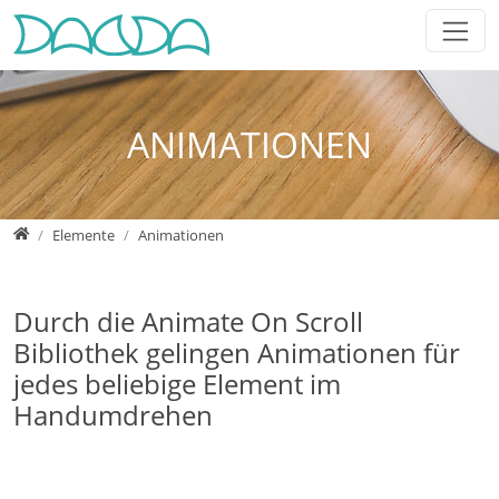
Jump directly to main navigation
Jump directly to content
Jump to sub navigation
ANIMATIONEN
Home
Elemente
Animationen
Durch die Animate On Scroll
Bibliothek gelingen Animationen für
jedes beliebige Element im
Handumdrehen