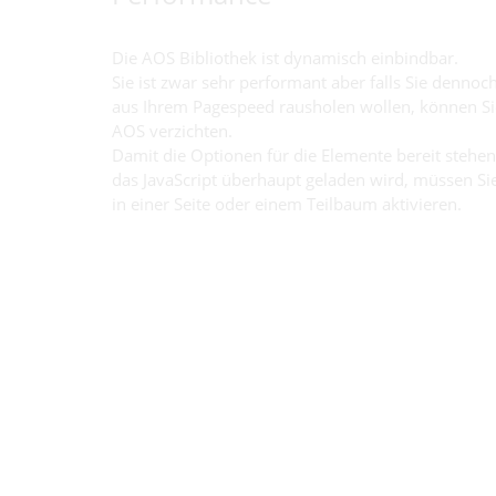
Die AOS Bibliothek ist dynamisch einbindbar.
Sie ist zwar sehr performant aber falls Sie dennoch jedes µ
aus Ihrem Pagespeed rausholen wollen, können Sie auch auf
AOS verzichten.
Damit die Optionen für die Elemente bereit stehen und auch
das JavaScript überhaupt geladen wird, müssen Sie es explizit
in einer Seite oder einem Teilbaum aktivieren.
Das können Sie über zwei einfache Schritte machen.
1.
Über die Listenansicht ein Erweiterungstemplate der
gewünschten Seite im Bearbeitungsmodus öffnen und dort
im Reiter Enthält den Punkt "Animate On Scroll" hinzufügen.
2.
In den Seiteneigenschaften über den Reiter Resourcen den
Punkt "Animate On Scroll" hinzufügen.
Und schon stehen Ihnen alle Möglichkeiten zur Verfügung.