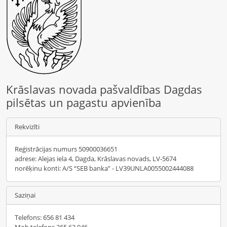
Krāslavas novada pašvaldības Dagdas
pilsētas un pagastu apvienība
Rekvizīti
Reģistrācijas numurs 50900036651
adrese: Alejas iela 4, Dagda, Krāslavas novads, LV-5674
norēķinu konti: A/S “SEB banka” - LV39UNLA0055002444088
Saziņai
Telefons: 656 81 434
Mob.telefons 265 62 946