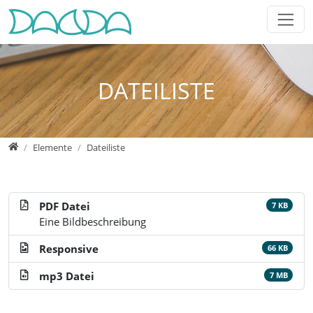
Jump directly to main navigation
Jump directly to content
Jump to sub navigation
DATEILISTE
Home
Elemente
Dateiliste
PDF Datei
7 KB
Eine Bildbeschreibung
Responsive
66 KB
mp3 Datei
7 MB