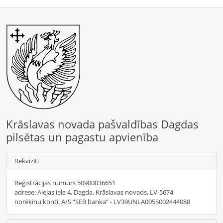
Krāslavas novada pašvaldības Dagdas
pilsētas un pagastu apvienība
Rekvizīti
Reģistrācijas numurs 50900036651
adrese: Alejas iela 4, Dagda, Krāslavas novads, LV-5674
norēķinu konti: A/S “SEB banka” - LV39UNLA0055002444088