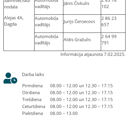
Automobiļa
2 83 78
Saimnieciskā
Jānis Čivkulis
vadītājs
102
nodaļa
Alejas 4A,
Automobiļa
2 86 23
Jurijs Čerņecovs
Dagda
vadītājs
657
Automobiļa
2 64 99
Aldis Gražulis
vadītājs
791
Informācija atjaunota 7.02.2025.
Darba laiks
Pirmdiena
08.00 – 12.00 un 12.30 – 17.15
Otrdiena
08.00 – 12.00 un 12.30 – 17.15
Trešdiena
08.00 – 12.00 un 12.30 – 17.15
Ceturtdiena
08.00 – 12.00 un 12.30 – 17.15
Piektdiena
08.00 – 13.00