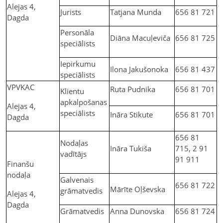
Alejas 4,
Jurists
Tatjana Munda
656 81 721
Dagda
Personāla
Diāna Macuļeviča
656 81 725
speciālists
Iepirkumu
Ilona Jakušonoka
656 81 437
speciālists
VPVKAC
Ruta Pudnika
656 81 701
Klientu
apkalpošanas
Alejas 4,
speciālists
Ināra Stikute
656 81 701
Dagda
656 81
Nodaļas
Ināra Tukiša
715, 2 91
vadītājs
91 911
Finanšu
nodaļa
Galvenais
656 81 722
Mārīte Oļševska
grāmatvedis
Alejas 4,
Dagda
Grāmatvedis
Anna Dunovska
656 81 724