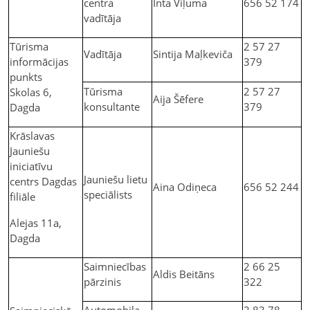
centra
Inta Viļuma
656 52 174
vadītāja
Tūrisma
2 57 27
Vadītāja
Sintija Maļkeviča
informācijas
379
punkts
Tūrisma
2 57 27
Skolas 6,
Aija Šēfere
konsultante
379
Dagda
Krāslavas
Jauniešu
iniciatīvu
Jauniešu lietu
centrs Dagdas
Aina Odiņeca
656 52 244
speciālists
filiāle
Alejas 11a,
Dagda
Saimniecības
2 66 25
Aldis Beitāns
pārzinis
322