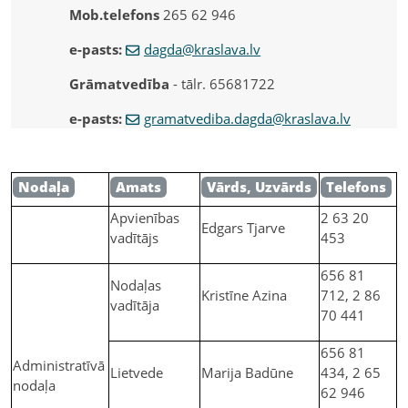
Mob.telefons
265 62 946
e-pasts:
dagda@kraslava.lv
Grāmatvedība
- tālr. 65681722
e-pasts:
gramatvediba.dagda@kraslava.lv
Nodaļa
Amats
Vārds, Uzvārds
Telefons
Apvienības
2 63 20
Edgars Tjarve
vadītājs
453
656 81
Nodaļas
Kristīne Azina
712, 2 86
vadītāja
70 441
656 81
Administratīvā
Lietvede
Marija Badūne
434, 2 65
nodaļa
62 946