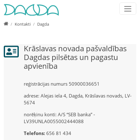
Jump directly to main navigation
Jump directly to content
Jump to sub navigation
Home
Kontakti
Dagda
Krāslavas novada pašvaldības
Dagdas pilsētas un pagastu
apvienība
reģistrācijas numurs 50900036651
adrese: Alejas iela 4, Dagda, Krāslavas novads, LV-
5674
norēķinu konti: A/S “SEB banka” -
LV39UNLA0055002444088
Telefons:
656 81 434