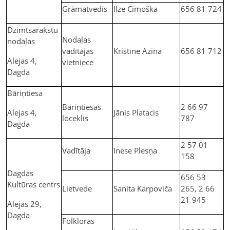
Grāmatvedis
Ilze Cimoška
656 81 724
Dzimtsarakstu
Nodaļas
nodaļas
vadītājas
Kristīne Azina
656 81 712
Alejas 4,
vietniece
Dagda
Bāriņtiesa
Bāriņtiesas
2 66 97
Alejas 4,
Jānis Platacis
loceklis
787
Dagda
2 57 01
Vadītāja
Inese Plesņa
158
Dagdas
656 53
Kultūras centrs
Lietvede
Sanita Karpoviča
265, 2 66
21 945
Alejas 29,
Dagda
Folkloras