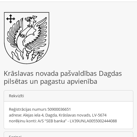
Krāslavas novada pašvaldības Dagdas
pilsētas un pagastu apvienība
Rekvizīti
Reģistrācijas numurs 50900036651
adrese: Alejas iela 4, Dagda, Krāslavas novads, LV-5674
norēķinu konti: A/S “SEB banka” - LV39UNLA0055002444088