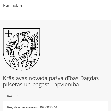
Nur mobile
Krāslavas novada pašvaldības Dagdas
pilsētas un pagastu apvienība
Rekvizīti
Reģistrācijas numurs 50900036651