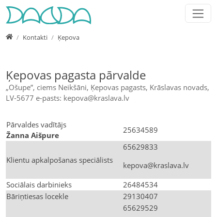
Jump directly to main navigation
Jump directly to content
Jump to sub navigation
Home
Kontakti
Ķepova
Ķepovas pagasta pārvalde
„Ošupe”, ciems Neikšāni, Ķepovas pagasts, Krāslavas novads,
LV-5677 e-pasts: kepova@kraslava.lv
Pārvaldes vadītājs
25634589
Žanna Aišpure
65629833
Klientu apkalpošanas speciālists
kepova@kraslava.lv
Sociālais darbinieks
26484534
Bāriņtiesas locekle
29130407
65629529