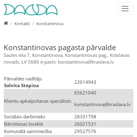
Jump directly to main navigation
Jump directly to content
Jump to sub navigation
Home
Kontakti
Konstantinova
Konstantinovas pagasta pārvalde
Saules iela 7, Konstantinova, Konstantinovas pag., Krāslavas
novads, LV-5680 e-pasts: konstantinova@kraslava.lv
Pārvaldes vadītājs
22014943
Solvita Stepiņa
65621040
Klientu apkalpošanas speciālists
konstantinova@kraslava.lv
Sociālais darbinieks
28331798
Bāriņtiesas locekle
26021531
Komunālā saimniecība
29527576