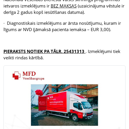
ietvaros izmeklējums ir
BEZ MAKSAS
(uzaicinājuma vēstule ir
derīga 2 gadus kopš iesūtīšanas datuma).
· Diagnostiskais izmeklējums ar ārsta nosūtījumu, kuram ir
līgums ar NVD (jāmaksā pacienta iemaksa – EUR 3,00).
PIERAKSTS NOTIEK PA TĀLR.
25431313
. Izmeklējumi tiek
veikti rindas kārtībā.