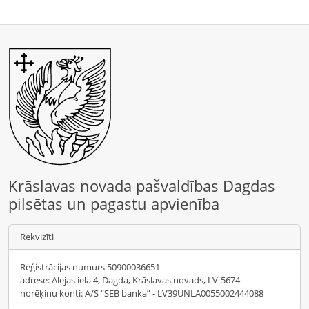
Krāslavas novada pašvaldības Dagdas
pilsētas un pagastu apvienība
Rekvizīti
Reģistrācijas numurs 50900036651
adrese: Alejas iela 4, Dagda, Krāslavas novads, LV-5674
norēķinu konti: A/S “SEB banka” - LV39UNLA0055002444088