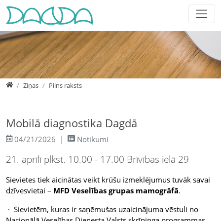
Jump directly to main navigation
Jump directly to content
Jump to sub navigation
Home
Ziņas
Pilns raksts
Mobilā diagnostika Dagdā
04/21/2026
Notikumi
21. aprīlī plkst. 10.00 - 17.00 Brīvības ielā 29
Sievietes tiek aicinātas veikt krūšu izmeklējumus tuvāk savai
dzīvesvietai –
MFD Veselības grupas mamogrāfā
.
· Sievietēm, kuras ir saņēmušas uzaicinājuma vēstuli no
Nacionālā Veselības Dienesta Valsts skrīninga programmas