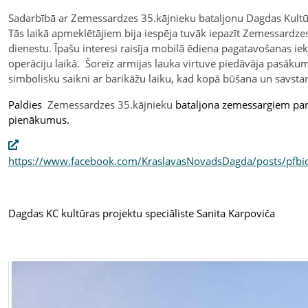
Sadarbībā ar Zemessardzes 35.kājnieku bataljonu Dagdas Kultūr
Tās laikā apmeklētājiem bija iespēja tuvāk iepazīt Zemessard
dienestu. Īpašu interesi raisīja mobilā ēdiena pagatavošanas ie
operāciju laikā. Šoreiz armijas lauka virtuve piedāvāja pasākuma
simbolisku saikni ar barikāžu laiku, kad kopā būšana un savstarp
Paldies
Zemessardzes 35.kājnieku
bataljona zemessargiem par l
pienākumus.
https://www.facebook.com/KraslavasNovadsDagda/posts/p
Dagdas KC kultūras projektu speciāliste Sanita Karpoviča