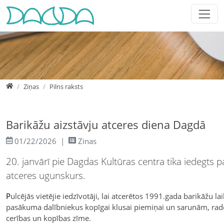
Jump directly to main navigation
Jump directly to content
Jump to sub navigation
Home
Ziņas
Pilns raksts
Barikāžu aizstāvju atceres diena Dagdā
01/22/2026
Zinas
20. janvārī pie Dagdas Kultūras centra tika iedegts
atceres ugunskurs.
P
ulcējās vietējie iedzīvotāji, lai atcerētos 1991.gada barikāžu
pasākuma dalībniekus kopīgai klusai piemiņai un sarunām, radot
cerības un kopības zīme.