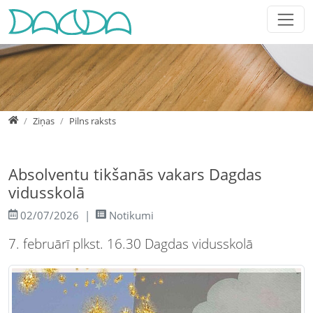
Jump directly to main navigation
Jump directly to content
Jump to sub navigation
Home
Ziņas
Pilns raksts
Absolventu tikšanās vakars Dagdas
vidusskolā
02/07/2026
Notikumi
7. februārī plkst. 16.30 Dagdas vidusskolā