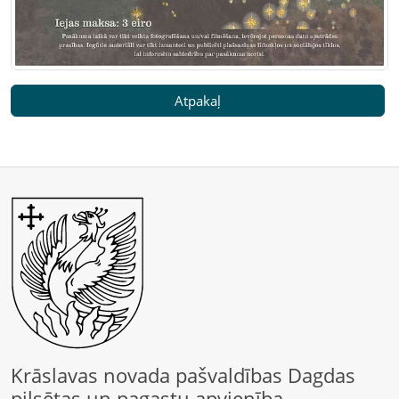
Atpakaļ
Krāslavas novada pašvaldības Dagdas
pilsētas un pagastu apvienība