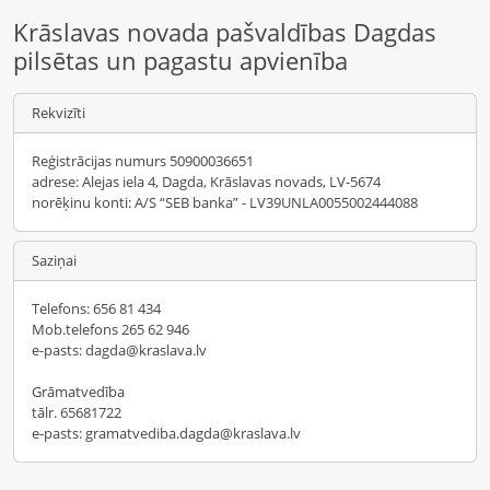
Krāslavas novada pašvaldības Dagdas
pilsētas un pagastu apvienība
Rekvizīti
Reģistrācijas numurs 50900036651
adrese: Alejas iela 4, Dagda, Krāslavas novads, LV-5674
norēķinu konti: A/S “SEB banka” - LV39UNLA0055002444088
Saziņai
Telefons: 656 81 434
Mob.telefons 265 62 946
e-pasts: dagda@kraslava.lv
Grāmatvedība
tālr. 65681722
e-pasts: gramatvediba.dagda@kraslava.lv