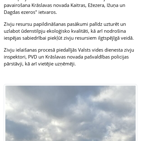
pavairošana Krāslavas novada Kaitras, Ežezera, Ižuņa un
Dagdas ezeros" ietvaros.
Zivju resursu papildināšanas pasākumi palīdz uzturēt un
uzlabot ūdenstilpju ekoloģisko kvalitāti, kā arī nodrošina
iespējas sabiedrībai piekļūt zivju resursiem ilgtspējīgā veidā.
Zivju ielaišanas procesā piedalījās Valsts vides dienesta zivju
inspektori, PVD un Krāslavas novada pašvaldības policijas
pārstāvji, kā arī vietējie uzņēmēji.