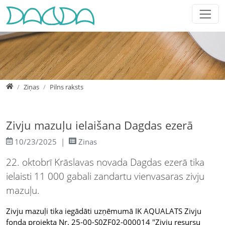
Jump directly to main navigation
Jump directly to content
Jump to sub navigation
Home
Ziņas
Pilns raksts
Zivju mazuļu ielaišana Dagdas ezerā
10/23/2025
Zinas
22. oktobrī Krāslavas novada Dagdas ezerā tika
ielaisti 11 000 gabali zandartu vienvasaras zivju
mazuļu.
Zivju mazuļi tika iegādāti uzņēmumā IK AQUALATS Zivju
fonda projekta Nr. 25-00-S0ZF02-000014 "Zivju resursu